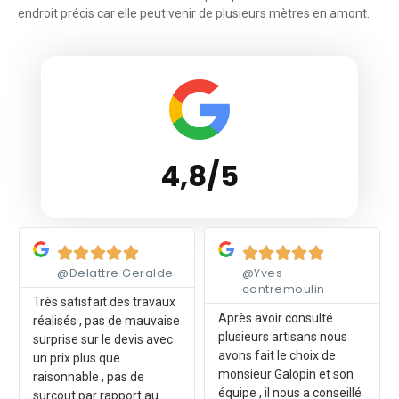
endroit précis car elle peut venir de plusieurs mètres en amont.
4,8/5
Lire plus
Lire plus










@Delattre Geralde
@Yves
contremoulin
Très satisfait des travaux
Après avoir consulté
réalisés , pas de mauvaise
plusieurs artisans nous
surprise sur le devis avec
avons fait le choix de
un prix plus que
monsieur Galopin et son
raisonnable , pas de
équipe , il nous a conseillé
surcout par rapport au