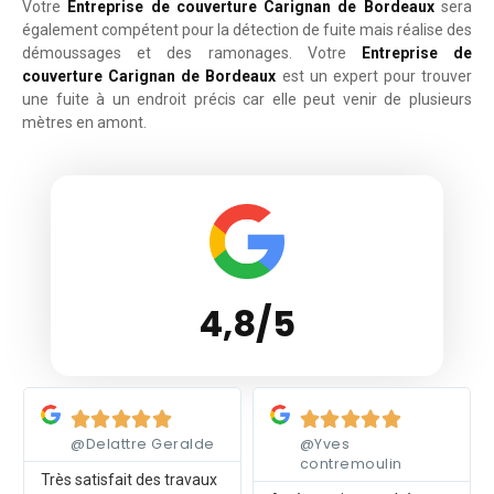
Votre
Entreprise de couverture Carignan de Bordeaux
sera
également compétent pour la détection de fuite mais réalise des
démoussages et des ramonages. Votre
Entreprise de
couverture Carignan de Bordeaux
est un expert pour trouver
une fuite à un endroit précis car elle peut venir de plusieurs
mètres en amont.
4,8/5
Lire plus
Lire plus










@Delattre Geralde
@Yves
contremoulin
Très satisfait des travaux