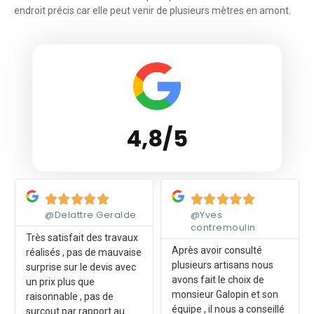
endroit précis car elle peut venir de plusieurs mètres en amont.
4,8/5
Lire plus
Lire plus










@Delattre Geralde
@Yves
contremoulin
Très satisfait des travaux
Après avoir consulté
réalisés , pas de mauvaise
plusieurs artisans nous
surprise sur le devis avec
avons fait le choix de
un prix plus que
monsieur Galopin et son
raisonnable , pas de
équipe , il nous a conseillé
surcout par rapport au