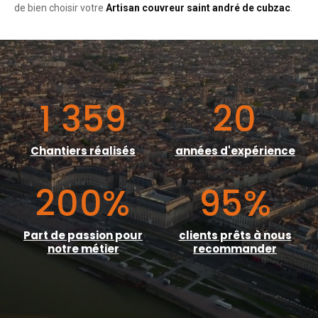
de bien choisir votre
Artisan couvreur saint andré de cubzac
.
1 359
20
Chantiers réalisés
années d'expérience
200
%
95
%
Part de passion pour
clients prêts à nous
notre métier
recommander