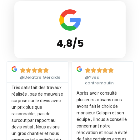
4,8/5
Lire plus
Lire plus










@Delattre Geralde
@Yves
contremoulin
Très satisfait des travaux
Après avoir consulté
réalisés , pas de mauvaise
plusieurs artisans nous
surprise sur le devis avec
avons fait le choix de
un prix plus que
monsieur Galopin et son
raisonnable , pas de
équipe , il nous a conseillé
surcout par rapport au
concernant notre
devis initial . Nous avions
rénovation et nous a évité
un gros chantier et nous
de faire certaines erreurs