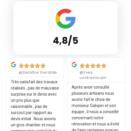
4,8/5
Lire plus
Lire plus










@Delattre Geralde
@Yves
contremoulin
Très satisfait des travaux
Après avoir consulté
réalisés , pas de mauvaise
plusieurs artisans nous
surprise sur le devis avec
avons fait le choix de
un prix plus que
monsieur Galopin et son
raisonnable , pas de
équipe , il nous a conseillé
surcout par rapport au
concernant notre
devis initial . Nous avions
rénovation et nous a évité
un gros chantier et nous
de faire certaines erreurs