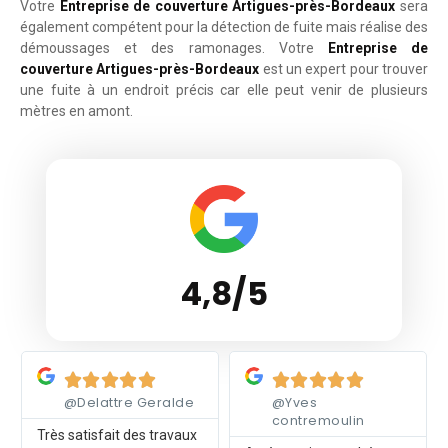
Votre
Entreprise de couverture Artigues-près-Bordeaux
sera
également compétent pour la détection de fuite mais réalise des
démoussages et des ramonages. Votre
Entreprise de
couverture Artigues-près-Bordeaux
est un expert pour trouver
une fuite à un endroit précis car elle peut venir de plusieurs
mètres en amont.
4,8/5
Lire plus
Lire plus










@Delattre Geralde
@Yves
contremoulin
Très satisfait des travaux