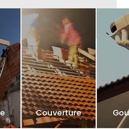
te
Couverture
Gou