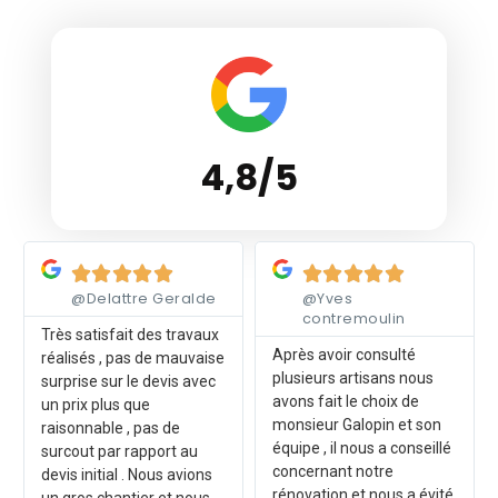
4,8/5
Lire plus
Lire plus










@Delattre Geralde
@Yves
contremoulin
Très satisfait des travaux
Après avoir consulté
réalisés , pas de mauvaise
plusieurs artisans nous
surprise sur le devis avec
avons fait le choix de
un prix plus que
monsieur Galopin et son
raisonnable , pas de
équipe , il nous a conseillé
surcout par rapport au
concernant notre
devis initial . Nous avions
rénovation et nous a évité