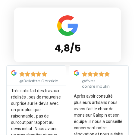
4,8/5
Lire plus
Lire plus










@Delattre Geralde
@Yves
contremoulin
Très satisfait des travaux
Après avoir consulté
réalisés , pas de mauvaise
plusieurs artisans nous
surprise sur le devis avec
avons fait le choix de
un prix plus que
monsieur Galopin et son
raisonnable , pas de
équipe , il nous a conseillé
surcout par rapport au
concernant notre
devis initial . Nous avions
rénovation et nous a évité