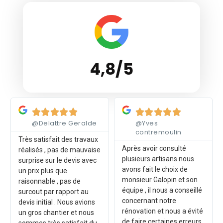
4,8/5
Lire plus
Lire plus










@Delattre Geralde
@Yves
contremoulin
Très satisfait des travaux
Après avoir consulté
réalisés , pas de mauvaise
plusieurs artisans nous
surprise sur le devis avec
avons fait le choix de
un prix plus que
monsieur Galopin et son
raisonnable , pas de
équipe , il nous a conseillé
surcout par rapport au
concernant notre
devis initial . Nous avions
rénovation et nous a évité
un gros chantier et nous
de faire certaines erreurs