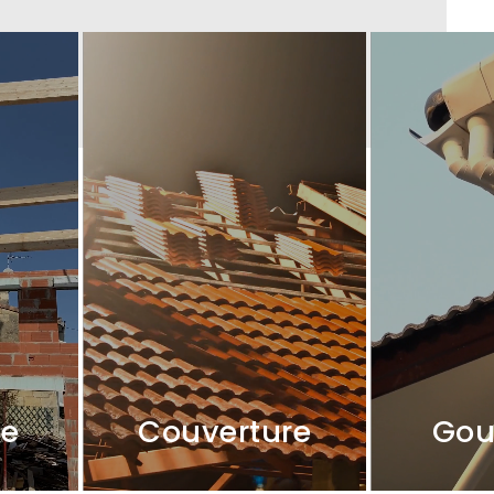
te
Couverture
Gou