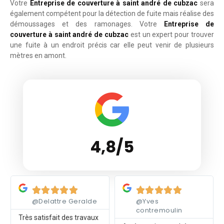
Votre
Entreprise de couverture à saint andré de cubzac
sera
également compétent pour la détection de fuite mais réalise des
démoussages et des ramonages. Votre
Entreprise de
couverture à saint andré de cubzac
est un expert pour trouver
une fuite à un endroit précis car elle peut venir de plusieurs
mètres en amont.
4,8/5
Lire plus
Lire plus










@Delattre Geralde
@Yves
contremoulin
Très satisfait des travaux