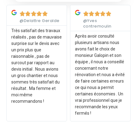
Lire plus
Lire plus










@Delattre Geralde
@Yves
contremoulin
Très satisfait des travaux
Après avoir consulté
réalisés , pas de mauvaise
plusieurs artisans nous
surprise sur le devis avec
avons fait le choix de
un prix plus que
monsieur Galopin et son
raisonnable , pas de
équipe , il nous a conseillé
surcout par rapport au
concernant notre
devis initial . Nous avions
rénovation et nous a évité
un gros chantier et nous
de faire certaines erreurs
sommes très satisfait du
ce qui nous a permit
résultat . Ma femme et
certaines économies . Un
moi même
vrai professionnel que je
recommandons !
recommande les yeux
fermés !