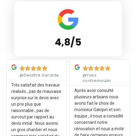
4,8/5
Lire plus
Lire plus










@Delattre Geralde
@Yves
contremoulin
Très satisfait des travaux
Après avoir consulté
réalisés , pas de mauvaise
plusieurs artisans nous
surprise sur le devis avec
avons fait le choix de
un prix plus que
monsieur Galopin et son
raisonnable , pas de
équipe , il nous a conseillé
surcout par rapport au
concernant notre
devis initial . Nous avions
rénovation et nous a évité
un gros chantier et nous
de faire certaines erreurs