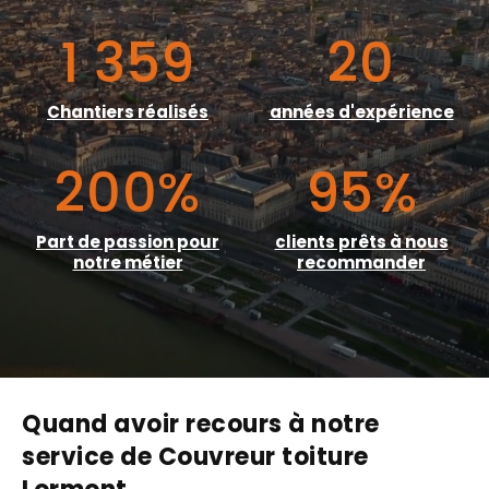
1 359
20
Chantiers réalisés
années d'expérience
200
%
95
%
Part de passion pour
clients prêts à nous
notre métier
recommander
Quand avoir recours à notre
service de Couvreur toiture