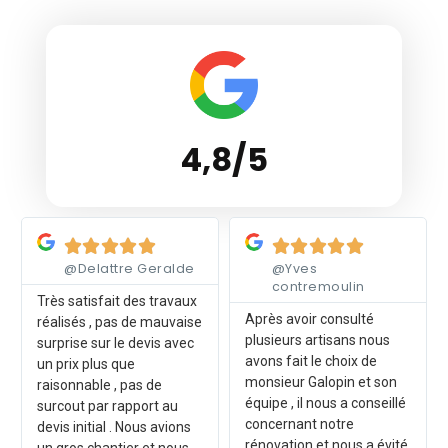
4,8/5
Lire plus
Lire plus










@Delattre Geralde
@Yves
contremoulin
Très satisfait des travaux
Après avoir consulté
réalisés , pas de mauvaise
plusieurs artisans nous
surprise sur le devis avec
avons fait le choix de
un prix plus que
monsieur Galopin et son
raisonnable , pas de
équipe , il nous a conseillé
surcout par rapport au
concernant notre
devis initial . Nous avions
rénovation et nous a évité